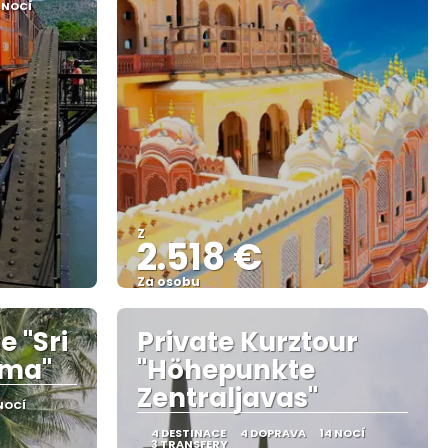
 NOCÍ
Z
2.518 €
Za osobu
Zobrazit
e "Sri
Private Kurztour
ama"
"Höhepunkte
Zentraljavas"
NOCÍ
4 DESTINACE
4 DOPRAVA
14 NOCÍ
3 TRANSFERY