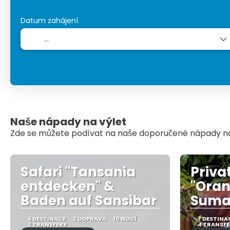
Datum zahájení
Naše nápady na výlet
Zde se můžete podívat na naše doporučené nápady na
Safari "Tansania
Privat
entdecken" &
"Oran
Baden auf Sansibar
Suma
6 DESTINACE
3 DOPRAVA
10 NOCÍ
7 DESTINA
2 TRANSFERY
4 TRANSF