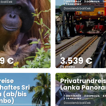
 balíček
7 DESTINACE
3 DOPRAVA
14
2 TRANSFERY
Dovolená balíček
Z
99 €
3.539 €
Za osobu
Zobrazit
Zobrazit
eise
Privatrundreis
haftes Sri
Lanka Panor
 (ab/bis
7 DESTINACE
3 DOPRAVA
6 
mbo)
3 TRANSFERY
Dovolená balíček