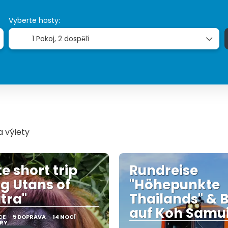
Vyberte hosty:
1 Pokoj,
2 dospělí
 výlety
e short trip
Rundreise
g Utans of
"Höhepunkte
tra"
Thailands" & 
auf Koh Samu
CE
5 DOPRAVA
14 NOCÍ
ERY