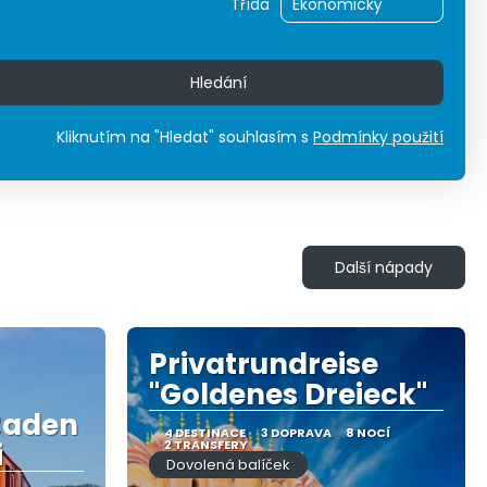
Třída
Hledání
Kliknutím na "Hledat" souhlasím s
Podmínky použití
Další nápady
Privatrundreise
"Goldenes Dreieck"
Baden
4 DESTINACE
3 DOPRAVA
8 NOCÍ
i
2 TRANSFERY
Dovolená balíček