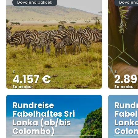
Dovolená balíček
Dovolená
Z
Z
4.157 €
2.8
Za osobu
Za osobu
Zobrazit
Rundreise
Rundr
Fabelhaftes Sri
Fabel
Lanka (ab/bis
Lanka
Colombo)
Colo