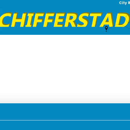
City 
Balíčky
Směrování
Ubytování
Doprava