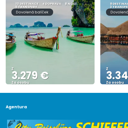
10 DESTINACE
4 DOPRAVA
8 NOCÍ
9 DESTINA
5 TRANSFERY
3 TRANSFE
Dovolená balíček
Dovolená
Z
Z
3.279 €
3.34
Za osobu
Za osobu
Zobrazit
Agentura