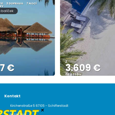
CE
3 DOPRAVA
7 NOCÍ
RY
 balíček
Z
7 €
3.609 €
Za osobu
Zobrazit
Zobrazit
Kontakt
Kirchenstraße 5 67105 - Schifferstadt
062357001