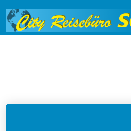
Multidestinace
Doprava a ubytování
+