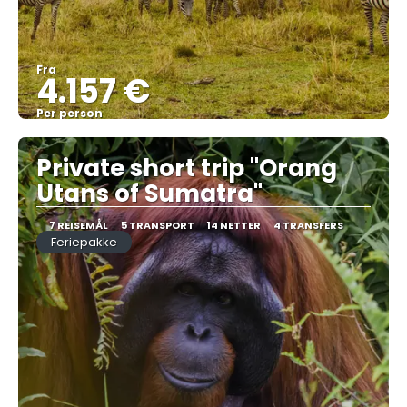
Fra
4.157 €
Per person
Se
Private short trip "Orang
Utans of Sumatra"
7 REISEMÅL
5 TRANSPORT
14 NETTER
4 TRANSFERS
Feriepakke