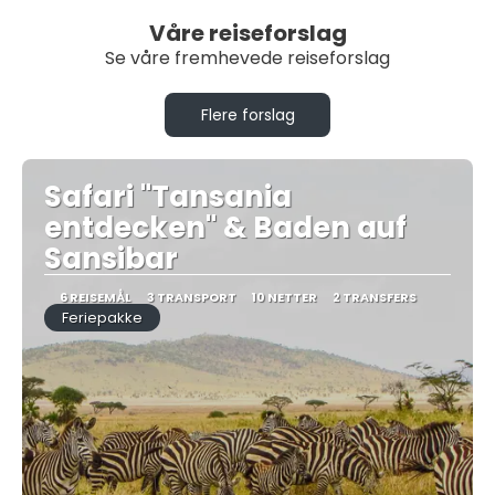
Våre reiseforslag
Se våre fremhevede reiseforslag
Flere forslag
Safari "Tansania
entdecken" & Baden auf
Sansibar
6 REISEMÅL
3 TRANSPORT
10 NETTER
2 TRANSFERS
Feriepakke