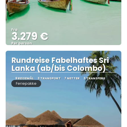
Fra
3.279 €
Per person
Se
Rundreise Fabelhaftes Sri
Lanka (ab/bis Colombo)
9 REISEMÅL
3 TRANSPORT
7 NETTER
3 TRANSFERS
Feriepakke