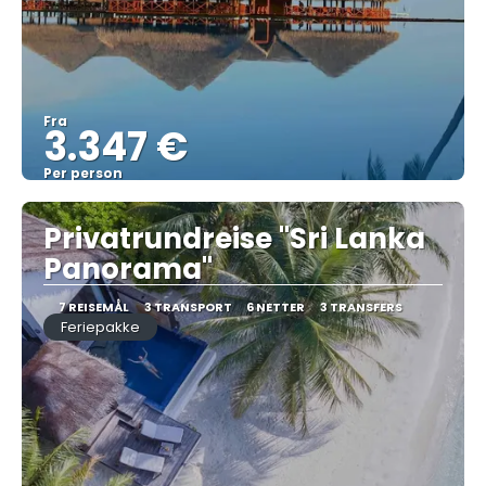
Fra
3.347 €
Per person
Se
Privatrundreise "Sri Lanka
Panorama"
7 REISEMÅL
3 TRANSPORT
6 NETTER
3 TRANSFERS
Feriepakke