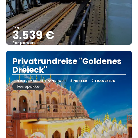
Fra
3.539 €
Per person
Se
Privatrundreise "Goldenes
Dreieck"
4 REISEMÅL
3 TRANSPORT
8 NETTER
2 TRANSFERS
Feriepakke