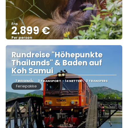
Fra
2.899 €
Per person
Se
Rundreise "Höhepunkte
Thailands" & Baden auf
Koh Samui
7 REISEMÅL
3 TRANSPORT
14 NETTER
2 TRANSFERS
Feriepakke