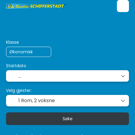
Flere destinasjoner
Transport + Overnatt
+
Klasse
Startdato
Velg gjester:
1 Rom,
2 voksne
Søke