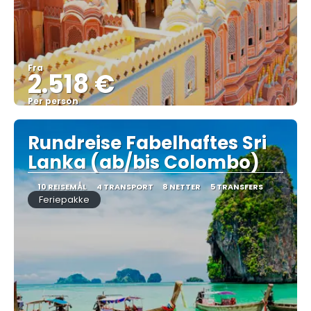
Fra
2.518 €
Per person
Se
Rundreise Fabelhaftes Sri
Lanka (ab/bis Colombo)
10 REISEMÅL
4 TRANSPORT
8 NETTER
5 TRANSFERS
Feriepakke