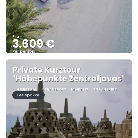
Fra
3.609 €
Per person
Se
Private Kurztour
"Höhepunkte Zentraljavas"
4 REISEMÅL
4 TRANSPORT
14 NETTER
3 TRANSFERS
Feriepakke