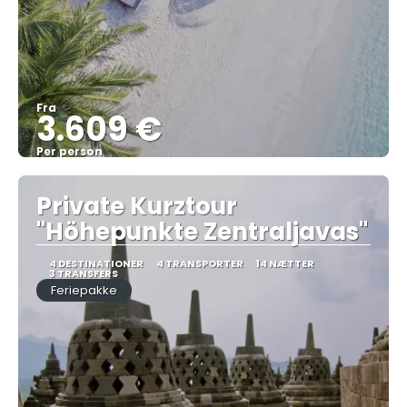
Fra
3.609 €
Per person
Se
Private Kurztour
"Höhepunkte Zentraljavas"
4 DESTINATIONER
4 TRANSPORTER
14 NÆTTER
3 TRANSFERS
Feriepakke