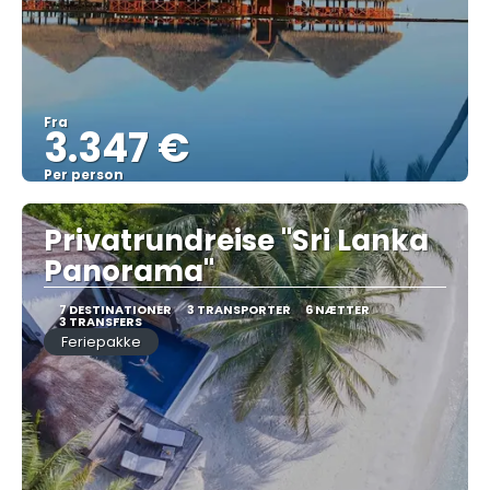
Fra
3.347 €
Per person
Se
Privatrundreise "Sri Lanka
Panorama"
7 DESTINATIONER
3 TRANSPORTER
6 NÆTTER
3 TRANSFERS
Feriepakke