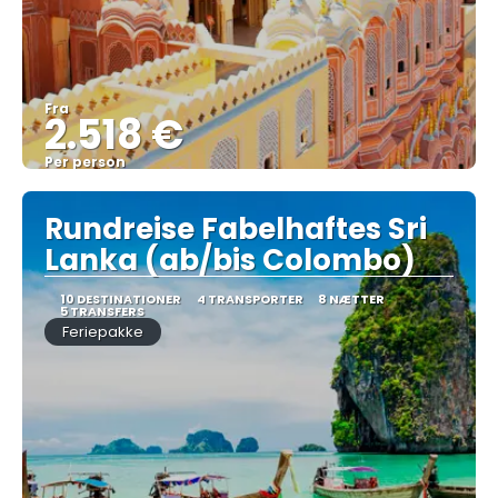
Fra
2.518 €
Per person
Se
Rundreise Fabelhaftes Sri
Lanka (ab/bis Colombo)
10 DESTINATIONER
4 TRANSPORTER
8 NÆTTER
5 TRANSFERS
Feriepakke