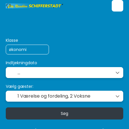
Multidestination
Fly + Hotel
Ferie
+
Klasse
Indtjekningdato
Vælg gæster:
1 Værelse og fordeling,
2 Voksne
Søg