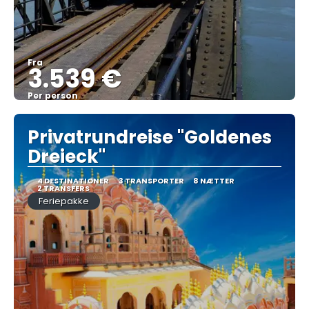
Fra
3.539 €
Per person
Se
Privatrundreise "Goldenes
Dreieck"
4 DESTINATIONER
3 TRANSPORTER
8 NÆTTER
2 TRANSFERS
Feriepakke