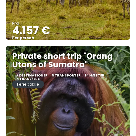
Fra
4.157 €
Per person
Se
Private short trip "Orang
Utans of Sumatra"
7 DESTINATIONER
5 TRANSPORTER
14 NÆTTER
4 TRANSFERS
Feriepakke