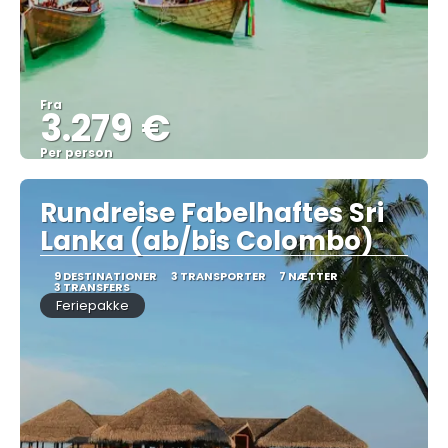
Fra
3.279 €
Per person
Se
Rundreise Fabelhaftes Sri
Lanka (ab/bis Colombo)
9 DESTINATIONER
3 TRANSPORTER
7 NÆTTER
3 TRANSFERS
Feriepakke