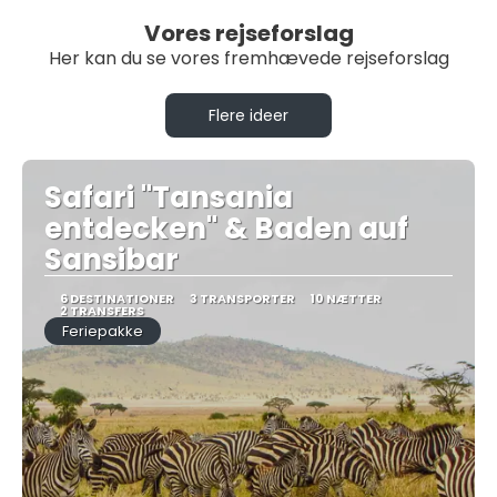
Vores rejseforslag
Her kan du se vores fremhævede rejseforslag
Flere ideer
Safari "Tansania
entdecken" & Baden auf
Sansibar
6 DESTINATIONER
3 TRANSPORTER
10 NÆTTER
2 TRANSFERS
Feriepakke