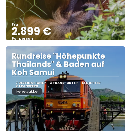
Fra
2.899 €
Per person
Se
Rundreise "Höhepunkte
Thailands" & Baden auf
Koh Samui
7 DESTINATIONER
3 TRANSPORTER
14 NÆTTER
2 TRANSFERS
Feriepakke